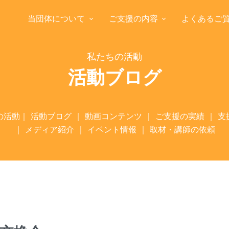
当団体について
ご支援の内容
よくあるご
私たちの活動
活動ブログ
の活動
｜
活動ブログ
｜
動画コンテンツ
｜
ご支援の実績
｜
支
｜
メディア紹介
｜
イベント情報
｜
取材・講師の依頼