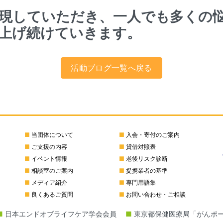
現していただき、一人でも多くの
上げ続けていきます。
活動ブログ一覧へ戻る
■
当団体について
■
入会・寄付のご案内
■
ご支援の内容
■
貸借対照表
■
イベント情報
■
老後リスク診断
■
相談室のご案内
■
提携業者の基準
■
メディア紹介
■
専門用語集
■
良くあるご質問
■
お問い合わせ・ご相談
■
日本エンドオブライフケア学会会員
■
東京都保健医療局「がんポ