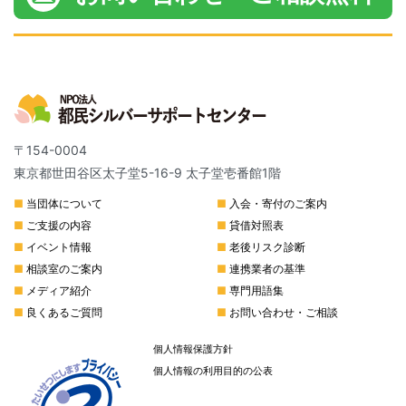
〒154-0004
東京都世田谷区太子堂5-16-9 太子堂壱番館1階
■
当団体について
■
入会・寄付のご案内
■
ご支援の内容
■
貸借対照表
■
イベント情報
■
老後リスク診断
■
相談室のご案内
■
連携業者の基準
■
メディア紹介
■
専門用語集
■
良くあるご質問
■
お問い合わせ・ご相談
個人情報保護方針
個人情報の利用目的の公表