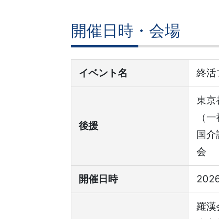
開催日時・会場
イベント名
終活
東京
（一
後援
国介
会
開催日時
202
羅漢