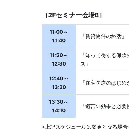
［2Fセミナー会場B］
11:00～
「賃貸物件の終活」
11:40
11:50～
「知って得する保険
12:30
ス」
12:40～
「在宅医療のはじめ
13:20
13:30～
「遺言の効果と必要
14:10
※上記スケジュールは変更となる場合